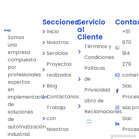
Secciones
Servicio
Conta
al
Inicio
+51
Cliente
Somos
Nosotros
970
una
Términos y
empresa
Servicios
914
Condiciones
compuesta
Proyectos
279
por
Políticas
profesionales
realizados
comer
de
expertos
Blog
Siac
en
Privacidad
Contáctanos
Proces
implementación
Libro de
de
Trabaja
siacpr
Reclamaciones
soluciones
con
Siac
de
automatización
Nosotros
Proces
industrial.