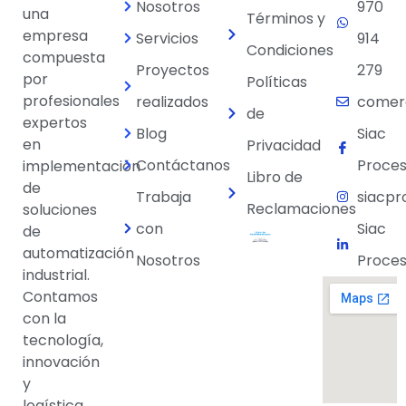
Nosotros
970
una
Términos y
empresa
Servicios
914
Condiciones
compuesta
Proyectos
279
por
Políticas
profesionales
realizados
comer
de
expertos
Blog
Siac
en
Privacidad
Contáctanos
Proces
implementación
Libro de
de
Trabaja
siacpr
Reclamaciones
soluciones
con
Siac
de
automatización
Nosotros
Proces
industrial.
Contamos
con la
tecnología,
innovación
y
logística