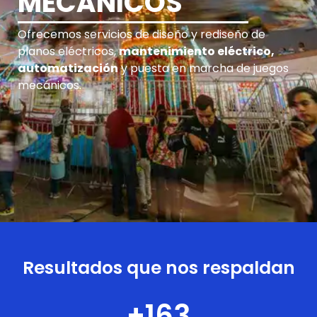
MECÁNICOS
Ofrecemos servicios de diseño y rediseño de
planos eléctricos,
mantenimiento eléctrico,
automatización
y puesta en marcha de juegos
mecánicos.
Resultados que nos respaldan
+
163