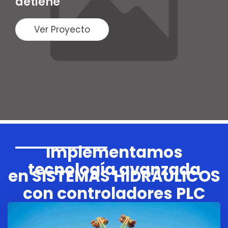
detiene
Ver Proyecto
Implementamos
tecnología avanzada
en SISTEMAS HIDRÁULICOS
con controladores PLC